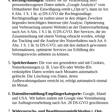
Rechtsgrundlagen:
Haben Sie für Verarbeitung Ihrer
personenbezogenen Daten mittels „Google Analytics“ vom
Drittanbieter Ihre Einwilligung erteilt („Opt-in“), dann ist Art.
6 Abs. 1 S. 1 lit. a) DS-GVO die Rechtsgrundlage.
Rechtsgrundlage ist zudem unser in den obigen Zwecken
liegendes berechtigtes Interesse (der Analyse, Optimierung
und Verbesserung unserer Website) an der Datenverarbeitung
nach Art. 6 Abs. 1 S.1 lit. f) DS-GVO. Bei Services, die im
Zusammenhang mit einem Vertrag erbracht werden, erfolgt
das Tracking und die Analyse des Nutzerhaltens nach Art. 6
Abs. 1 S. 1 lit. b) DS-GVO, um mit den dadurch gewonnen
Informationen, optimierte Services zur Erfüllung des
Vertragszwecks anbieten zu können.
Speicherdauer:
Die von uns gesendeten und mit Cookies,
Nutzerkennungen (z. B. User-ID) oder Werbe-IDs
verknüpften Daten werden nach Monaten automatisch
gelöscht. Die Löschung von Daten, deren
Aufbewahrungsdauer erreicht ist, erfolgt automatisch einmal
im Monat.
Datenübermittlung/Empfängerkategorie:
Google, Irland
und USA. Wir haben zudem mit Google eine Vereinbarung
zur Auftragsverarbeitung nach Art. 28 DS-GVO geschlossen.
Widerspruchs- und Beseitigungsmöglichkeiten („Opt-