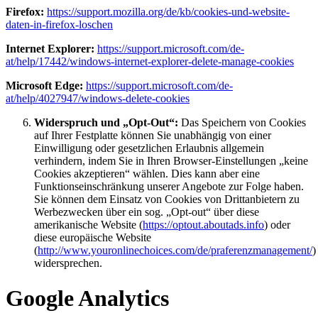
Firefox:
https://support.mozilla.org/de/kb/cookies-und-website-
daten-in-firefox-loschen
Internet Explorer:
https://support.microsoft.com/de-
at/help/17442/windows-internet-explorer-delete-manage-cookies
Microsoft Edge:
https://support.microsoft.com/de-
at/help/4027947/windows-delete-cookies
Widerspruch und „Opt-Out“:
Das Speichern von Cookies
auf Ihrer Festplatte können Sie unabhängig von einer
Einwilligung oder gesetzlichen Erlaubnis allgemein
verhindern, indem Sie in Ihren Browser-Einstellungen „keine
Cookies akzeptieren“ wählen. Dies kann aber eine
Funktionseinschränkung unserer Angebote zur Folge haben.
Sie können dem Einsatz von Cookies von Drittanbietern zu
Werbezwecken über ein sog. „Opt-out“ über diese
amerikanische Website (
https://optout.aboutads.info
) oder
diese europäische Website
(
http://www.youronlinechoices.com/de/praferenzmanagement/
)
widersprechen.
Google Analytics