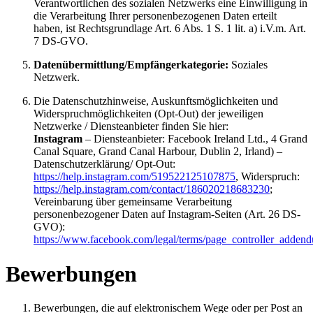
Verantwortlichen des sozialen Netzwerks eine Einwilligung in
die Verarbeitung Ihrer personenbezogenen Daten erteilt
haben, ist Rechtsgrundlage Art. 6 Abs. 1 S. 1 lit. a) i.V.m. Art.
7 DS-GVO.
Datenübermittlung/Empfängerkategorie:
Soziales
Netzwerk.
Die Datenschutzhinweise, Auskunftsmöglichkeiten und
Widerspruchmöglichkeiten (Opt-Out) der jeweiligen
Netzwerke / Diensteanbieter finden Sie hier:
Instagram
– Diensteanbieter: Facebook Ireland Ltd., 4 Grand
Canal Square, Grand Canal Harbour, Dublin 2, Irland) –
Datenschutzerklärung/ Opt-Out:
https://help.instagram.com/519522125107875
, Widerspruch:
https://help.instagram.com/contact/186020218683230
;
Vereinbarung über gemeinsame Verarbeitung
personenbezogener Daten auf Instagram-Seiten (Art. 26 DS-
GVO):
https://www.facebook.com/legal/terms/page_controller_adden
Bewerbungen
Bewerbungen, die auf elektronischem Wege oder per Post an